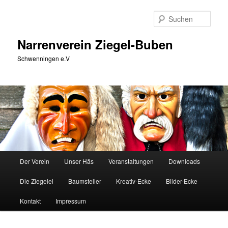
Zum
primären
Such
Inhalt
springen
Narrenverein Ziegel-Buben
Schwenningen e.V
Hauptmenü
Der Verein
Unser Häs
Veranstaltungen
Downloads
Die Ziegelei
Baumsteller
Kreativ-Ecke
Bilder-Ecke
Kontakt
Impressum