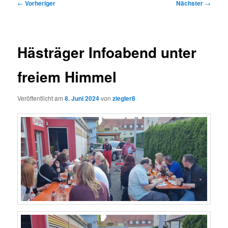
Beitragsnavigation
←
Vorheriger
Nächster
→
Hästräger Infoabend unter
freiem Himmel
Veröffentlicht am
8. Juni 2024
von
ziegler8