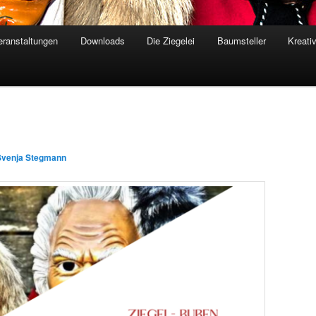
eranstaltungen
Downloads
Die Ziegelei
Baumsteller
Kreati
Svenja Stegmann