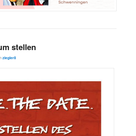
m stellen
on
ziegler8