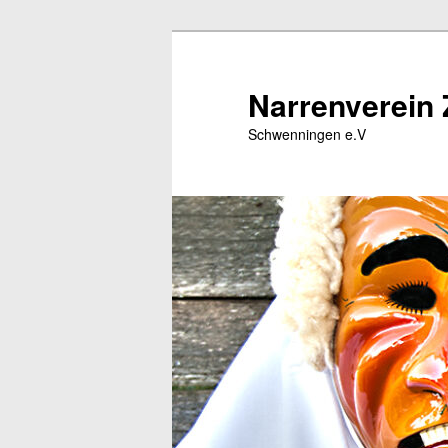
Zum
Zum
primären
sekundären
Inhalt
Inhalt
Narrenverein 
springen
springen
Schwenningen e.V