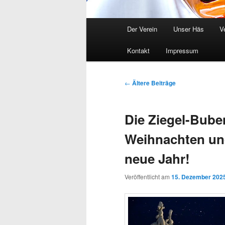
Hauptmenü
Der Verein
Unser Häs
V
Kontakt
Impressum
Beitragsnavigation
←
Ältere Beiträge
Die Ziegel-Bub
Weihnachten und
neue Jahr!
Veröffentlicht am
15. Dezember 202