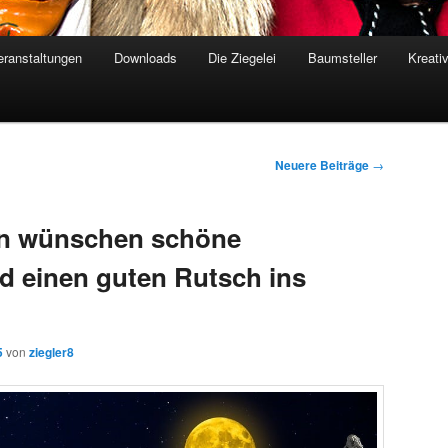
eranstaltungen
Downloads
Die Ziegelei
Baumsteller
Kreati
Neuere Beiträge
→
en wünschen schöne
 einen guten Rutsch ins
5
von
ziegler8