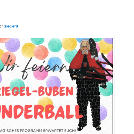
on
ziegler8