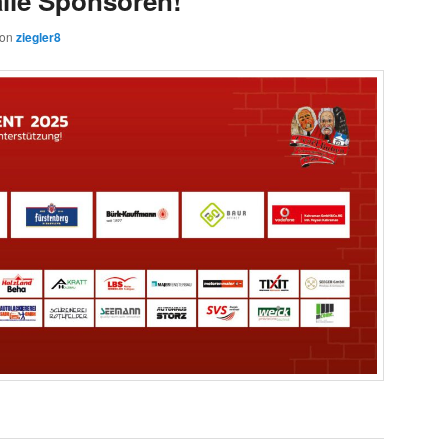
alle Sponsoren!
von
ziegler8