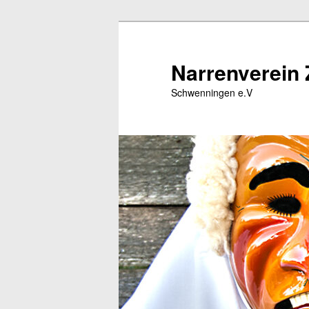
Zum
Zum
primären
sekundären
Inhalt
Inhalt
Narrenverein 
springen
springen
Schwenningen e.V