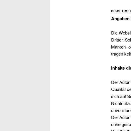
DISCLAIME
Angaben n
Die Websit
Dritter. S
Marken- od
tragen kei
Inhalte di
Der Autor 
Qualität d
sich auf S
Nichtnutzu
unvollstän
Der Autor 
ohne geso