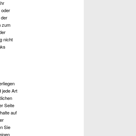
ähr
r oder
 der
en zum
der
g nicht
nks
erliegen
 jede Art
lichen
r Seite
halte auf
er
en Sie
einen