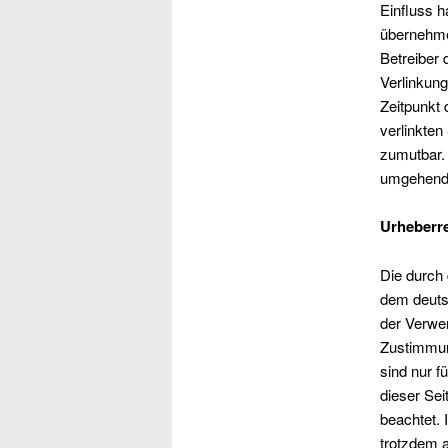
Einfluss h
übernehmen
Betreiber 
Verlinkung
Zeitpunkt 
verlinkten
zumutbar.
umgehend 
Urheberr
Die durch 
dem deutsc
der Verwer
Zustimmung
sind nur f
dieser Sei
beachtet. 
trotzdem 