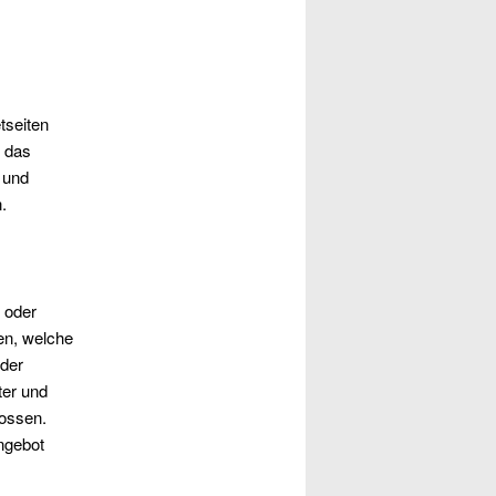
tseiten
n das
 und
.
t oder
en, welche
oder
ter und
lossen.
Angebot