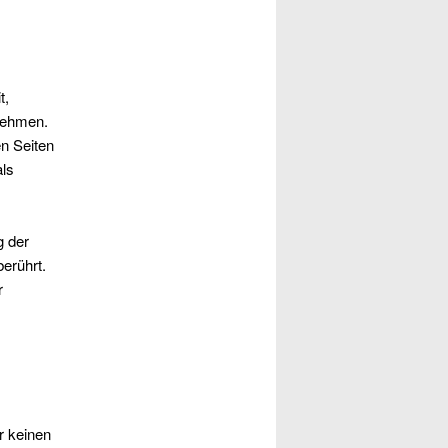
t,
rnehmen.
en Seiten
als
g der
erührt.
r
r keinen