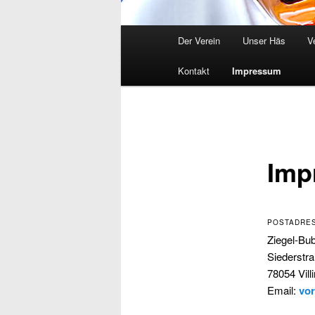
Hauptmenü
Der Verein
Unser Häs
V
Kontakt
Impressum
Imp
POSTADRE
Ziegel-Bu
Siederstr
78054 Vil
Email:
vor