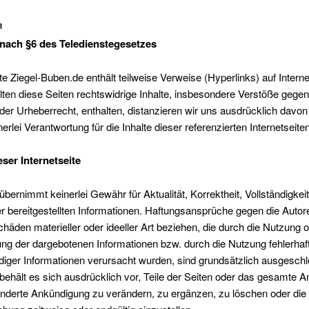
R
ach §6 des Teledienstegesetzes
e Ziegel-Buben.de enthält teilweise Verweise (Hyperlinks) auf Interne
ollten diese Seiten rechtswidrige Inhalte, insbesondere Verstöße gege
er Urheberrecht, enthalten, distanzieren wir uns ausdrücklich davon
nerlei Verantwortung für die Inhalte dieser referenzierten Internetseiten
eser Internetseite
übernimmt keinerlei Gewähr für Aktualität, Korrektheit, Vollständigkei
er bereitgestellten Informationen. Haftungsansprüche gegen die Autor
chäden materieller oder ideeller Art beziehen, die durch die Nutzung 
ng der dargebotenen Informationen bzw. durch die Nutzung fehlerhaf
diger Informationen verursacht wurden, sind grundsätzlich ausgesch
behält es sich ausdrücklich vor, Teile der Seiten oder das gesamte 
nderte Ankündigung zu verändern, zu ergänzen, zu löschen oder die