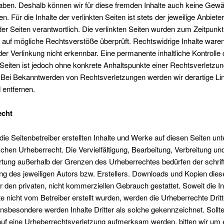
aben. Deshalb können wir für diese fremden Inhalte auch keine Gew
. Für die Inhalte der verlinkten Seiten ist stets der jeweilige Anbiete
der Seiten verantwortlich. Die verlinkten Seiten wurden zum Zeitpunkt
 auf mögliche Rechtsverstöße überprüft. Rechtswidrige Inhalte war
der Verlinkung nicht erkennbar. Eine permanente inhaltliche Kontrolle 
 Seiten ist jedoch ohne konkrete Anhaltspunkte einer Rechtsverletzun
 Bei Bekanntwerden von Rechtsverletzungen werden wir derartige Li
entfernen.
echt
die Seitenbetreiber erstellten Inhalte und Werke auf diesen Seiten unt
hen Urheberrecht. Die Vervielfältigung, Bearbeitung, Verbreitung und
tung außerhalb der Grenzen des Urheberrechtes bedürfen der schrift
 des jeweiligen Autors bzw. Erstellers. Downloads und Kopien diese
ür den privaten, nicht kommerziellen Gebrauch gestattet. Soweit die In
te nicht vom Betreiber erstellt wurden, werden die Urheberrechte Dritt
Insbesondere werden Inhalte Dritter als solche gekennzeichnet. Sollt
auf eine Urheberrechtsverletzung aufmerksam werden, bitten wir um 