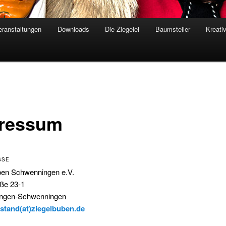
eranstaltungen
Downloads
Die Ziegelei
Baumsteller
Kreati
ressum
SSE
ben Schwenningen e.V.
aße 23-1
lingen-Schwenningen
stand(at)ziegelbuben.de