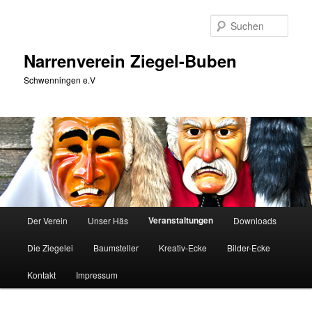
Zum
Zum
primären
sekundären
Such
Inhalt
Inhalt
springen
springen
Narrenverein Ziegel-Buben
Schwenningen e.V
Hauptmenü
Veranstaltungen
Der Verein
Unser Häs
Downloads
Die Ziegelei
Baumsteller
Kreativ-Ecke
Bilder-Ecke
Kontakt
Impressum