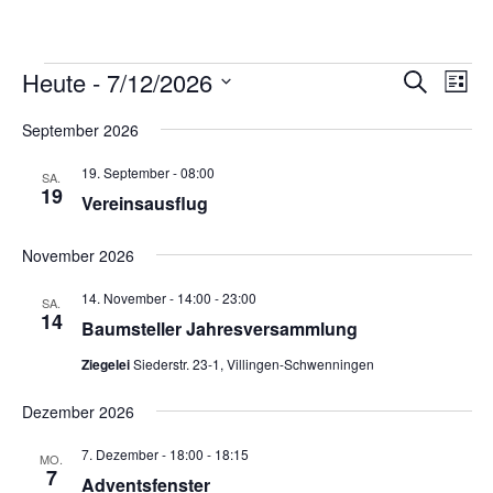
Veranstaltungen
Heute
 - 
7/12/2026
Veranstaltung
Veran
Suche
Liste
Suche
Ansic
Datum
und
Navig
September 2026
wählen.
Ansichten,
Navigation
19. September - 08:00
SA.
19
Vereinsausflug
November 2026
14. November - 14:00
-
23:00
SA.
14
Baumsteller Jahresversammlung
Ziegelei
Siederstr. 23-1, Villingen-Schwenningen
Dezember 2026
7. Dezember - 18:00
-
18:15
MO.
7
Adventsfenster