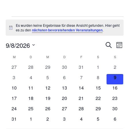
Veranstaltungen
Es wurden keine Ergebnisse für diese Ansicht gefunden. Hier geht
Hinweis
es zu den
nächsten bevorstehenden Veranstaltungen
.
9/8/2026
Veranstaltung
Veran
Suche
Monat
Suche
Ansic
Datum
und
Navig
Kalender
M
MONTAG
D
DIENSTAG
M
MITTWOCH
D
DONNERSTAG
F
FREITAG
S
SAMSTAG
S
SONNT
wählen.
Ansichten,
von
0
0
0
0
0
0
0
27
28
29
30
31
1
2
Navigation
Veranstaltungen
Veranstaltungen
Veranstaltungen
Veranstaltungen
Veranstaltungen
Veranstaltungen
Veranstaltunge
Veranst
0
0
0
0
0
0
0
3
4
5
6
7
8
9
Veranstaltungen
Veranstaltungen
Veranstaltungen
Veranstaltungen
Veranstaltungen
Veranstaltunge
Verans
0
0
0
0
0
0
0
10
11
12
13
14
15
16
Veranstaltungen
Veranstaltungen
Veranstaltungen
Veranstaltungen
Veranstaltungen
Veranstaltungen
Veranst
0
0
0
0
0
0
0
17
18
19
20
21
22
23
Veranstaltungen
Veranstaltungen
Veranstaltungen
Veranstaltungen
Veranstaltungen
Veranstaltungen
Veranst
0
0
0
0
0
0
0
24
25
26
27
28
29
30
Veranstaltungen
Veranstaltungen
Veranstaltungen
Veranstaltungen
Veranstaltungen
Veranstaltungen
Veranst
0
0
0
0
0
0
0
31
1
2
3
4
5
6
Veranstaltungen
Veranstaltungen
Veranstaltungen
Veranstaltungen
Veranstaltungen
Veranstaltunge
Veranst